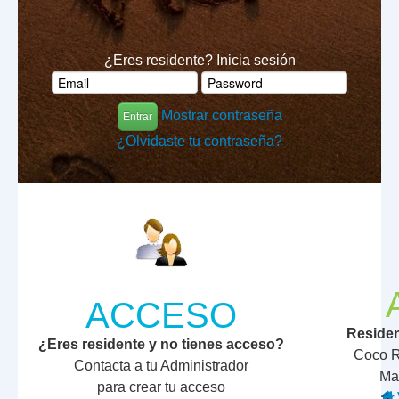
¿Eres residente? Inicia sesión
Mostrar contraseña
Entrar
¿Olvidaste tu contraseña?
ACCESO
Residen
¿Eres residente y no tienes acceso?
Coco R
Contacta a tu Administrador
Ma
para crear tu acceso